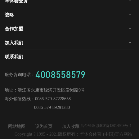
华体会业务
+
公司简介
企业文化
战略
+
华体会安全门
荣誉资质
华体会真AI锁
合作加盟
+
发展历程
三大智能
华体会静音木门
领导关怀
研发创新
加入我们
+
华体会机器人安全门
经销合作
媒体中心
战略合作
爱感真全屋智能家居
华体会招商
联系我们
人才理念
供应商加盟
工程门
社会招聘
4008558579
服务咨询电话：
校园招聘
地址：
浙江省永康市经济开发区爱岗路9号
海外销售热线：
0086-579-87228658
0086-579-89291280
后台登录 浙ICP备13014948号-4
网站地图
设为首页
加入收藏
Copyright ? 1995 - 2021版权所有：华体会体育·(中国)官方网站