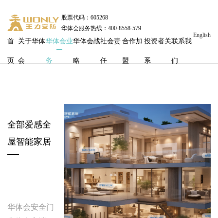
股票代码：605268
华体会服务热线：400-8558-579
English
首
关于华体
华体会业
华体会战
社会责
合作加
投资者关
联系我
页
会
务
略
任
盟
系
们
全部爱感全
屋智能家居
华体会安全门