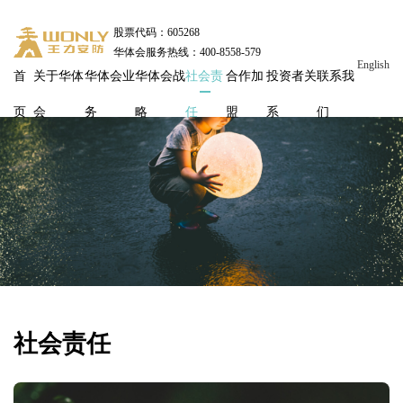
股票代码：605268
华体会服务热线：400-8558-579
English
首
关于华体
华体会业
华体会战
社会责
合作加
投资者关
联系我
页
会
务
略
任
盟
系
们
社会责任