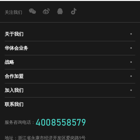
关注我们
关于我们
+
华体会业务
+
公司简介
企业文化
战略
+
华体会安全门
荣誉资质
华体会真AI锁
合作加盟
+
发展历程
三大智能
华体会静音木门
领导关怀
研发创新
加入我们
+
华体会机器人安全门
经销合作
媒体中心
战略合作
爱感真全屋智能家居
华体会招商
联系我们
人才理念
供应商加盟
工程门
社会招聘
4008558579
服务咨询电话：
校园招聘
地址：
浙江省永康市经济开发区爱岗路9号