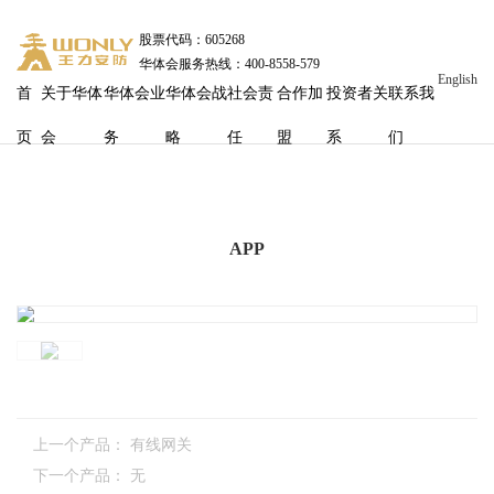
股票代码：605268
华体会服务热线：400-8558-579
English
首
关于华体
华体会业
华体会战
社会责
合作加
投资者关
联系我
页
会
务
略
任
盟
系
们
APP
上一个产品：
有线网关
下一个产品： 无