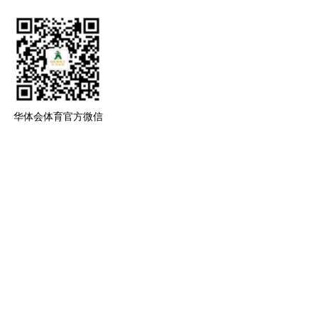
华体会体育官方微信