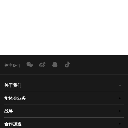
关注我们
关于我们
+
华体会业务
+
公司简介
企业文化
战略
+
华体会安全门
荣誉资质
华体会真AI锁
合作加盟
+
发展历程
三大智能