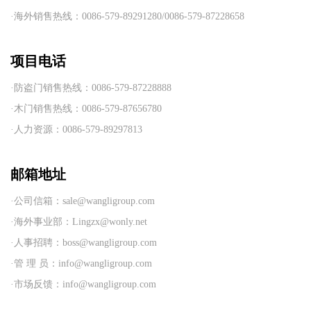
·海外销售热线：0086-579-89291280/0086-579-87228658
项目电话
·防盗门销售热线：
0086-579-87228888
·木门销售热线：
0086-579-87656780
·人力资源：
0086-579-89297813
邮箱地址
·公司信箱：
sale@wangligroup.com
·海外事业部：
Lingzx@wonly.net
·人事招聘：
boss@wangligroup.com
·管 理 员：
info@wangligroup.com
·市场反馈：
info@wangligroup.com