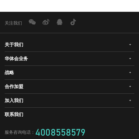
关注我们
关于我们
+
华体会业务
+
公司简介
企业文化
战略
+
华体会安全门
荣誉资质
华体会真AI锁
合作加盟
+
发展历程
三大智能
华体会静音木门
领导关怀
研发创新
加入我们
+
华体会机器人安全门
经销合作
媒体中心
战略合作
爱感真全屋智能家居
华体会招商
联系我们
人才理念
供应商加盟
工程门
社会招聘
4008558579
服务咨询电话：
校园招聘