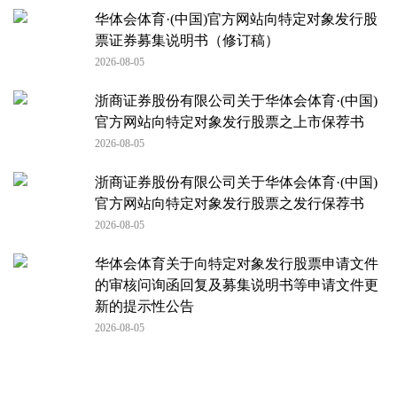
华体会体育·(中国)官方网站向特定对象发行股
票证券募集说明书（修订稿）
2026-08-05
浙商证券股份有限公司关于华体会体育·(中国)
官方网站向特定对象发行股票之上市保荐书
2026-08-05
浙商证券股份有限公司关于华体会体育·(中国)
官方网站向特定对象发行股票之发行保荐书
2026-08-05
华体会体育关于向特定对象发行股票申请文件
的审核问询函回复及募集说明书等申请文件更
新的提示性公告
2026-08-05