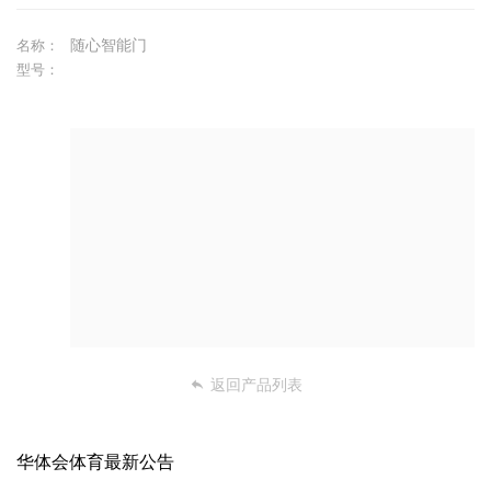
名称：
随心智能门
型号：
返回产品列表
华体会体育最新公告