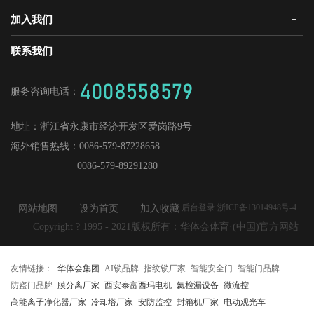
华体会静音木门
领导关怀
研发创新
加入我们
+
华体会机器人安全门
经销合作
媒体中心
战略合作
爱感真全屋智能家居
华体会招商
联系我们
人才理念
供应商加盟
工程门
社会招聘
4008558579
服务咨询电话：
校园招聘
地址：
浙江省永康市经济开发区爱岗路9号
海外销售热线：
0086-579-87228658
0086-579-89291280
后台登录 浙ICP备13014948号-4
网站地图
设为首页
加入收藏
Copyright ? 1995 - 2021版权所有：华体会体育·(中国)官方网站
友情链接：
华体会集团
AI锁品牌
指纹锁厂家
智能安全门
智能门品牌
防盗门品牌
膜分离厂家
西安泰富西玛电机
氦检漏设备
微流控
高能离子净化器厂家
冷却塔厂家
安防监控
封箱机厂家
电动观光车