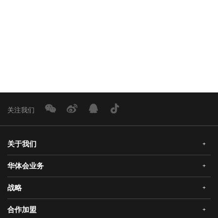
下一篇：
2018公司为华体会门业身患重病的员工黄喜连，爱心捐款10.4
分享：
返回新闻列表
关注我们
关于我们
+
华体会业务
+
公司简介
企业文化
战略
+
华体会安全门
荣誉资质
华体会真AI锁
合作加盟
+
发展历程
三大智能