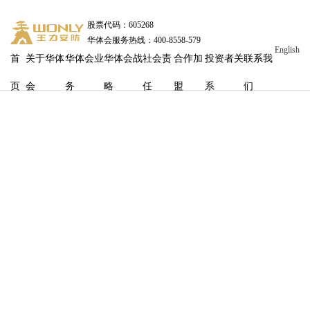
股票代码：605268
华体会服务热线：400-8558-579
English
首
关于华体
华体会业
华体会战
社会责
合作加
投资者关
联系我
页
会
务
略
任
盟
系
们
打击网络谣言 共建清朗社会
发布时间
：2024-08-30 13:32:17
浏览量：
1786
共同防范网络谣言，维护企业的形象和利益，共创美好的未来

尊敬的各位员工：

大家好！

近年来，随着互联网的普及，网络谣言也日益增多，给企业和个人
的声誉带来了极大的损害。为了防范网络谣言，保护企业的形象和
利益，特向全体员工发出如下倡议：
