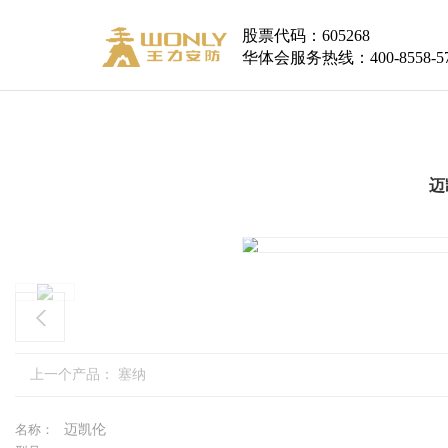
股票代码：605268
华体会服务热线：400-8558-5
迈
上一个产品：
塞纳
名称：
迈凯伦