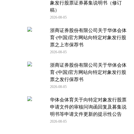
象发行股票证券募集说明书（修订
稿）
2026-08-05
浙商证券股份有限公司关于华体会体
育·(中国)官方网站向特定对象发行股
票之上市保荐书
2026-08-05
浙商证券股份有限公司关于华体会体
育·(中国)官方网站向特定对象发行股
票之发行保荐书
2026-08-05
华体会体育关于向特定对象发行股票
申请文件的审核问询函回复及募集说
明书等申请文件更新的提示性公告
2026-08-05