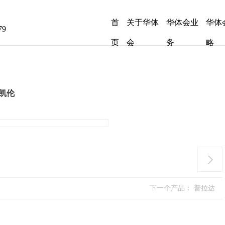
首
关于华体
华体会业
华体
79
页
会
务
略
凯伦
下一个产品：
普拉达