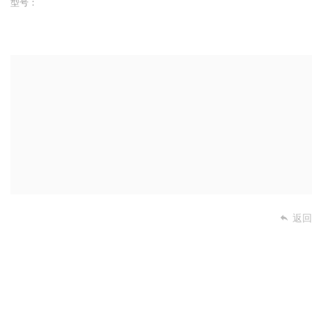
型号：
返