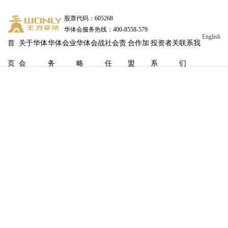
股票代码：605268
华体会服务热线：400-8558-579
English
首
关于华体
华体会业
华体会战
社会责
合作加
投资者关
联系我
页
会
务
略
任
盟
系
们
入户门选购从“夯”到“拉”怎么选？华体会T200让你告别家装
踩坑烦恼
发布时间
：2026-07-07 16:12:06
浏览量：
403
入户门选购从“夯”到“拉”怎么选？华体会
T200让你
告别家
装踩坑烦恼
装修挑入户门简直像开盲盒，一不小心就踩大坑！各种糟心毛病接
踵而至，入住体验直接原地“拉完了”。