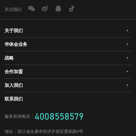
关注我们
关于我们
+
华体会业务
+
公司简介
企业文化
战略
+
华体会安全门
荣誉资质
华体会真AI锁
合作加盟
+
发展历程
三大智能
华体会静音木门
领导关怀
研发创新
加入我们
+
华体会机器人安全门
经销合作
媒体中心
战略合作
爱感真全屋智能家居
华体会招商
联系我们
人才理念
供应商加盟
工程门
社会招聘
4008558579
服务咨询电话：
校园招聘
地址：
浙江省永康市经济开发区爱岗路9号