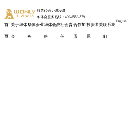
股票代码：605268
华体会服务热线：400-8558-579
English
首
关于华体
华体会业
华体会战
社会责
合作加
投资者关
联系我
页
会
务
略
任
盟
系
们
315这场品质大考 华体会用五大选购标准重新定义高端智能
门
发布时间
：2026-03-26 08:29:32
浏览量：
1244
，
从来不只是一个节点，更是一场关于品质、服务与
315
信任的公开检验。
随着市场环境的不断变化
，售后保障、质
量过硬、安全可靠，已经成为消费者最关注的核心内容。