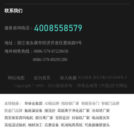
媒体中心
战略合作
爱感真全屋智能家居
华体会招商
联系我们
人才理念
供应商加盟
工程门
社会招聘
4008558579
服务咨询电话：
校园招聘
地址：
浙江省永康市经济开发区爱岗路9号
海外销售热线：
0086-579-87228658
0086-579-89291280
后台登录 浙ICP备13014948号-4
网站地图
设为首页
加入收藏
Copyright ? 1995 - 2021版权所有：华体会体育·(中国)官方网站
友情链接：
华体会集团
AI锁品牌
指纹锁厂家
智能安全门
智能门品牌
防盗门品牌
氦检漏设备
微流控
高能离子净化器厂家
冷却塔厂家
西安泰富西玛电机
膜分离厂家
安防监控
封箱机厂家
电动观光车
高低温试验机
钢材加工
石磨设备
私域电商系统
可曲挠橡胶接头