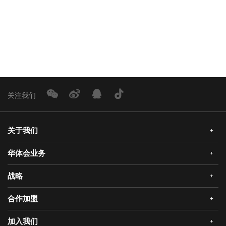
分享：
返回新闻列表
关注我们
关于我们
+
华体会业务
+
公司简介
企业文化
战略
+
华体会安全门
荣誉资质
华体会真AI锁
合作加盟
+
发展历程
三大智能
华体会静音木门
领导关怀
研发创新
加入我们
+
华体会机器人安全门
经销合作